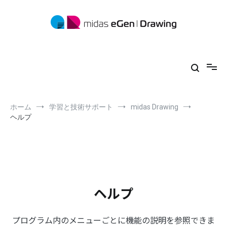
コ
ン
テ
ン
ツ
midas eGen
形状に制限がない一貫構造計算ソフトウェア
へ
ス
キ
ッ
プ
ホーム
学習と技術サポート
midas Drawing
ヘルプ
ヘルプ
プログラム内のメニューごとに機能の説明を参照できま