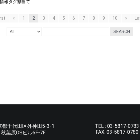
 > 情報タグ割当て
irst
«
1
2
3
4
5
6
7
8
9
10
»
La
SEARCH
京都千代田区外神田5-3-1
TEL :
03-5817-0783
FAX:
03-5817-0780
秋葉原OSビル6F-7F