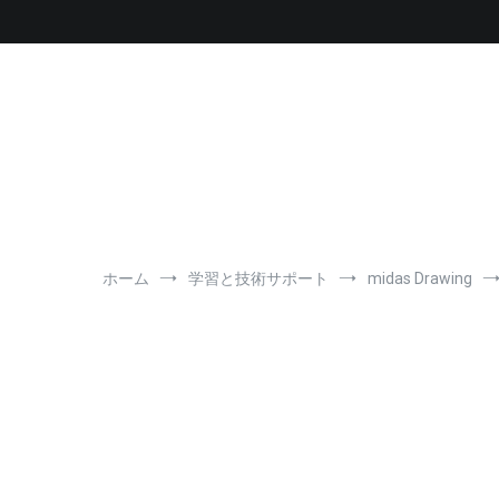
コ
ン
テ
ン
ツ
へ
ス
キ
ッ
プ
ホーム
学習と技術サポート
midas Drawing