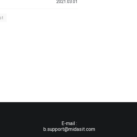
2021.03.01
st
E-mail :
b.support@midasit.com