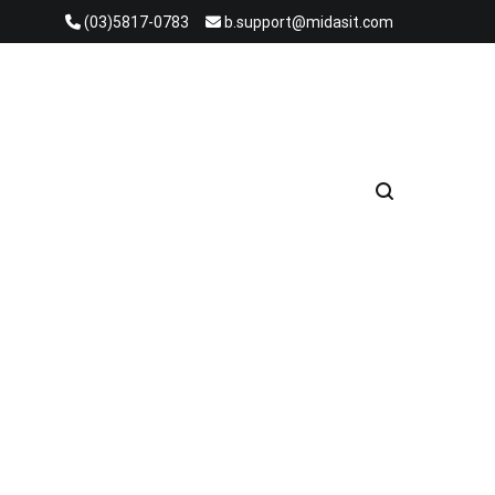
(03)5817-0783
b.support@midasit.com