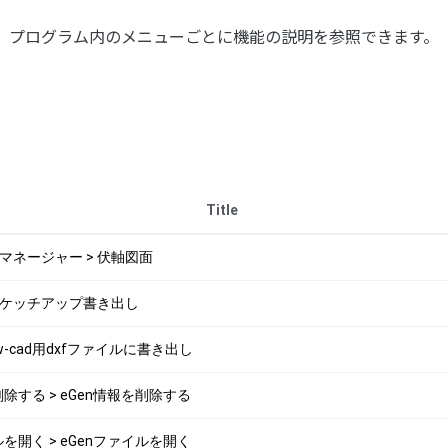
プログラム内のメニューごとに機能の説明を参照できます。
Title
生成マネージャー > 伏軸図面
> スケッチアップ書き出し
 Jw-cad用dxfファイルに書き出し
を削除する > eGen情報を削除する
イルを開く > eGenファイルを開く