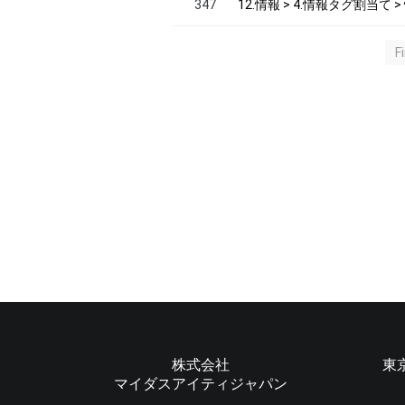
347
12.情報 > 4.情報タグ割当て
F
株式会社
東
マイダスアイティジャパン