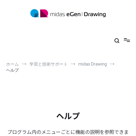
コ
ン
テ
ン
ツ
midas eGen
形状に制限がない一貫構造計算ソフトウェア
へ
ス
キ
ッ
プ
ホーム
学習と技術サポート
midas Drawing
ヘルプ
ヘルプ
プログラム内のメニューごとに機能の説明を参照できま